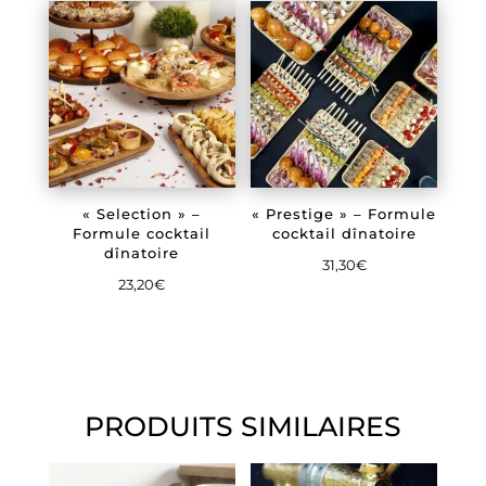
« Selection » –
« Prestige » – Formule
Formule cocktail
cocktail dînatoire
dînatoire
31,30
€
23,20
€
PRODUITS SIMILAIRES