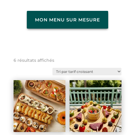
MON MENU SUR MESURE
Trié
6 résultats affichés
par
prix
croissant