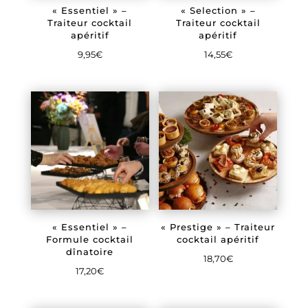
« Essentiel » –
« Selection » –
Traiteur cocktail
Traiteur cocktail
apéritif
apéritif
9,95
€
14,55
€
« Essentiel » –
« Prestige » – Traiteur
Formule cocktail
cocktail apéritif
dînatoire
18,70
€
17,20
€