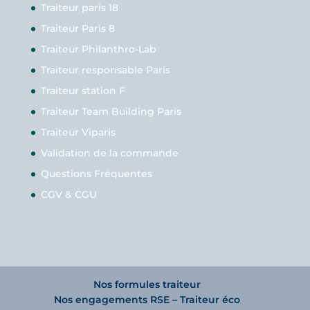
Traiteur paris 18
Traiteur Paris 8
Traiteur Philanthro-Lab
Traiteur responsable Paris
Traiteur station F
Traiteur Team Building Paris
Traiteur Viparis
Validation de la commande
Questions Fréquentes
CGV & CGU
Nos formules traiteur
Nos engagements RSE – Traiteur éco