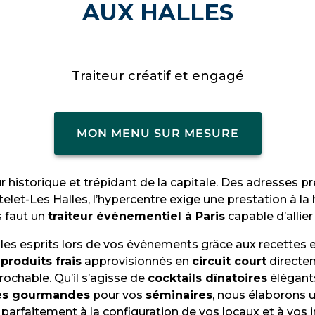
AUX HALLES
Traiteur créatif et engagé
MON MENU SUR MESURE
r historique et trépidant de la capitale. Des adresses p
et-Les Halles, l’hypercentre exige une prestation à la 
s faut un
traiteur événementiel à Paris
capable d’allier 
les esprits lors de vos événements grâce aux recettes e
s
produits frais
approvisionnés en
circuit court
directe
prochable. Qu’il s’agisse de
cocktails dînatoires
élégant
es gourmandes
pour vos
séminaires
, nous élaborons 
r parfaitement à la configuration de vos locaux et à vos i