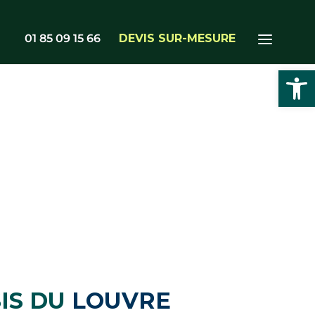
01 85 09 15 66
DEVIS SUR-MESURE
Ouvrir l
IS DU
LOUVRE