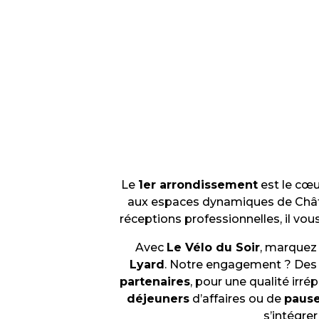
Le
1er arrondissement
est le cœu
aux espaces dynamiques de Châtel
réceptions professionnelles, il vou
Avec
Le Vélo du Soir
, marquez 
Lyard
. Notre engagement ? De
partenaires
, pour une qualité irré
déjeuners
d’affaires ou de
paus
s’intégre