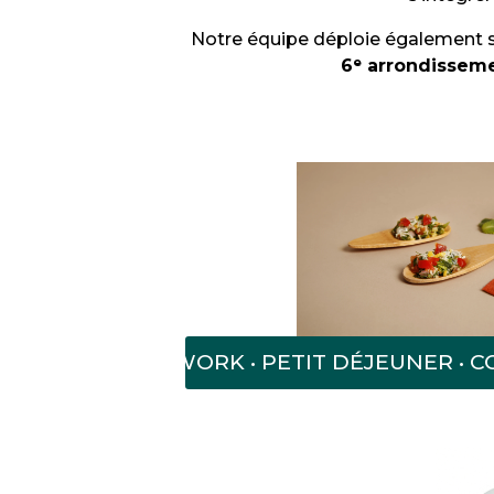
Notre équipe déploie également so
6ᵉ arrondissem
IRES • AFTERWORK • PETIT DÉJEUNER • COC