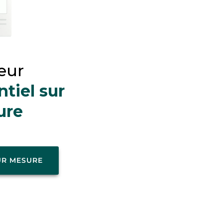
teur
tiel sur
ure
UR MESURE