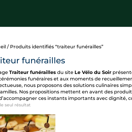
eil
/ Produits identifiés “traiteur funérailles”
iteur funérailles
page
Traiteur funérailles
du site
Le Vélo du Soir
présente
cérémonies funéraires et aux moments de recueillemen
ectueuse, nous proposons des solutions culinaires simp
familles. Nos propositions mettent en avant des produits
 d’accompagner ces instants importants avec dignité, conv
le seul résultat