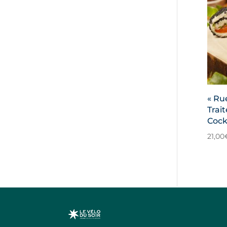
« Ru
Trait
Cock
21,00