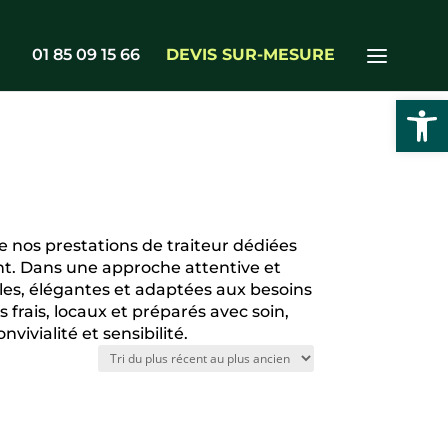
01 85 09 15 66
DEVIS SUR-MESURE
Ouvrir l
 nos prestations de traiteur dédiées
t. Dans une approche attentive et
les, élégantes et adaptées aux besoins
 frais, locaux et préparés avec soin,
ivialité et sensibilité.