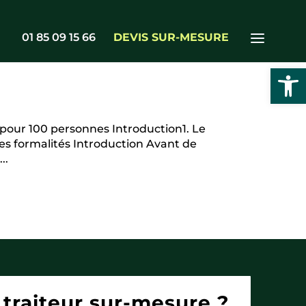
01 85 09 15 66
DEVIS SUR-MESURE
Ouvrir l
e pour 100 personnes Introduction1. Le
 les formalités Introduction Avant de
..
traiteur sur-mesure ?