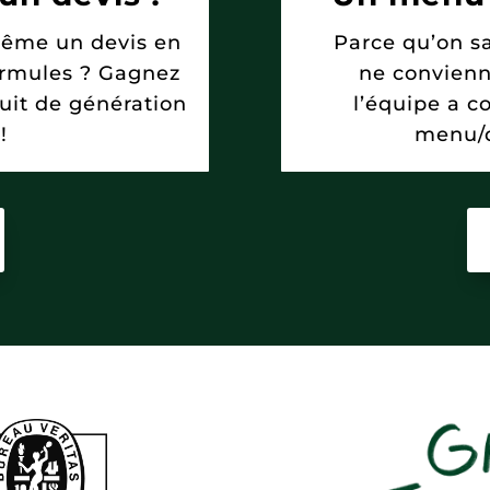
même un devis en
Parce qu’on sa
formules ? Gagnez
ne convienn
uit de génération
l’équipe a c
!
menu/d