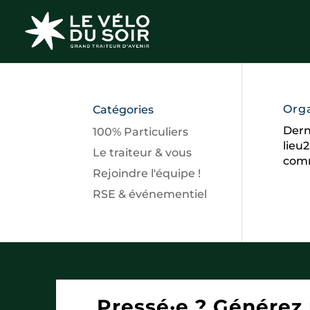
Orga
Catégories
Dern
100% Particuliers
lieu
Le traiteur & vous
comm
Rejoindre l'équipe !
RSE & événementiel
Pressé·e ? Générez 