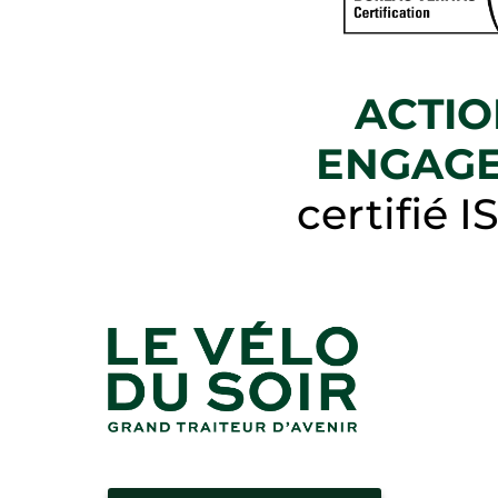
ACTI
ENGAG
certifié I