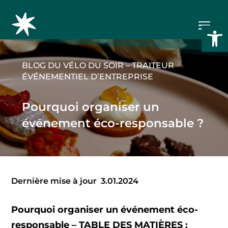
Ouvrir l
BLOG DU VÉLO DU SOIR – TRAITEUR
ÉVÉNEMENTIEL D’ENTREPRISE
Pourquoi organiser un
événement éco-responsable ?
Dernière mise à jour
3.01.2024
Pourquoi organiser un événement éco-
responsable – TABLE DES MATIÈRES :