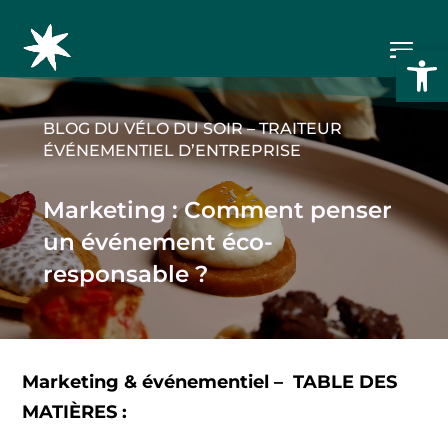
Ouvrir l
BLOG DU VÉLO DU SOIR – TRAITEUR
ÉVÉNEMENTIEL D’ENTREPRISE
Marketing : Comment penser
un événement éco-
responsable ?
Dernière mise à jour
3.01.2024
Marketing & événementiel – TABLE DES
MATIÈRES :