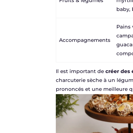
Fruits & légumes
myrtil
baby, 
Pains 
campag
Accompagnements
guacam
compo
Il est important de
créer des 
charcuterie sèche à un légume
prononcés et une meilleure qu