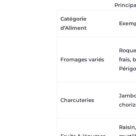
Principa
Catégorie
Exem
d’Aliment
Roquef
Fromages variés
frais,
Périg
Jambo
Charcuteries
choriz
Raisin