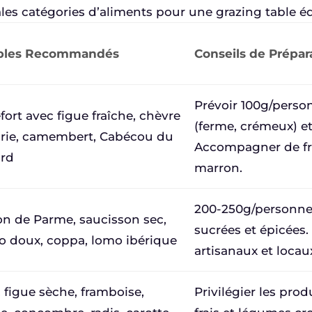
les catégories d’aliments pour une grazing table éq
ples Recommandés
Conseils de Prépar
Prévoir 100g/perso
ort avec figue fraîche, chèvre
(ferme, crémeux) et 
 brie, camembert, Cabécou du
Accompagner de fr
ord
marron.
200-250g/personne.
n de Parme, saucisson sec,
sucrées et épicées. 
o doux, coppa, lomo ibérique
artisanaux et locau
, figue sèche, framboise,
Privilégier les produ