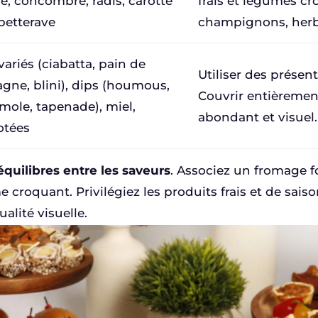
le, concombre, radis, carotte
frais et légumes cr
betterave
champignons, herbe
variés (ciabatta, pain de
Utiliser des présen
ne, blini), dips (houmous,
Couvrir entièrement
ole, tapenade), miel,
abondant et visuel.
tées
équilibres entre les saveurs
. Associez un fromage fo
 croquant. Privilégiez les produits frais et de sai
alité visuelle.