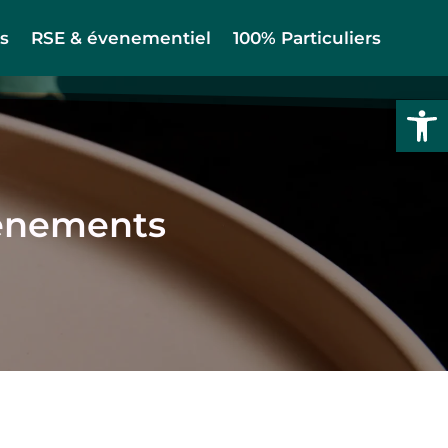
us
RSE & évenementiel
100% Particuliers
Ouvrir l
vénements